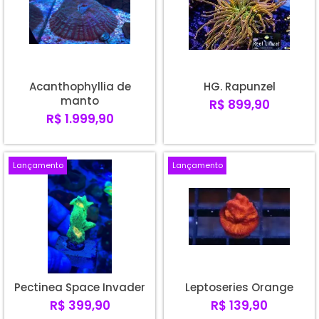
Acanthophyllia de
HG. Rapunzel
manto
R$ 899,90
R$ 1.999,90
Lançamento
Lançamento
Pectinea Space Invader
Leptoseries Orange
R$ 399,90
R$ 139,90