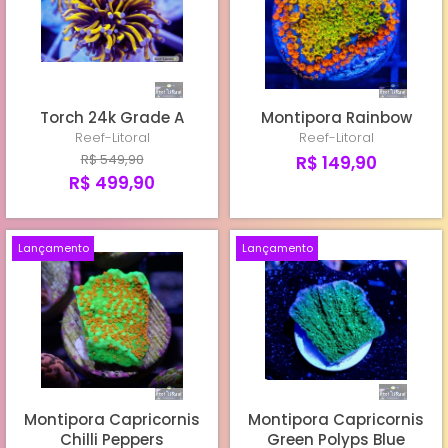
TORCHS CULTIVO REEF-LITORAL
TORCHS IMPORTADOS
Torch 24k Grade A
Montipora Rainbow
HAMMERS
Reef-Litoral
Reef-Litoral
R$ 549,90
R$ 149,90
R$ 499,90
Lançamento
Lançamento
Montipora Capricornis
Montipora Capricornis
Chilli Peppers
Green Polyps Blue