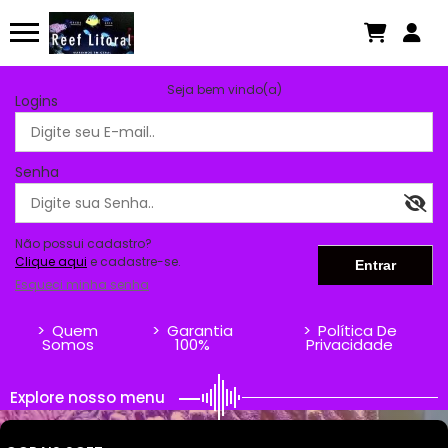
Seja bem vindo(a)
Logins
Senha
Não possui cadastro?
Clique aqui
e cadastre-se.
Esqueci minha senha
>
Quem
>
Garantia
>
Política De
Somos
100%
Privacidade
Explore nosso menu