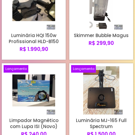
Luminária HQI 150w
Skimmer Bubble Magus
Profissional HLD-B150
R$ 299,90
R$ 1.990,90
Lançamento
Lançamento
Limpador Magnético
Luminária MJ-165 Full
com Lupa ISI (Novo)
Spectrum
R$ 240,00
R$ 1.500,00