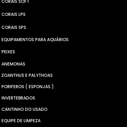
CORAIS SOFT
CORAIS LPS
LEATHERS
CORAIS SPS
RICORDEA YUMA
ELEGANCE
EQUIPAMENTOS PARA AQUÁRIOS
RICORDEA BOUNCE
PLATE
MICROLADOS
PEIXES
MUSHROOM
GONIOPORAS
NANA
ANEMONAS
PSEUDOCHROMINS
PECTINEAS
MILLEPORA
ZOANTHUS E PALYTHOAS
CARDINAL
CALAUSTREA FURCATA
HYACINTHUS
PORIFEROS ( ESPONJAS )
BOXFISH
CHALICE
TENUIS
INVERTEBRADOS
WRASSER
FAVITES
ANACROPORA
CANTINHO DO USADO
DONZELAS
GALAXEA
SERIATOPORA
EQUIPE DE LIMPEZA