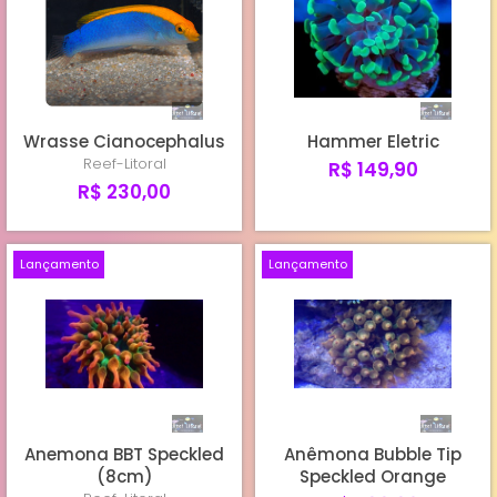
Wrasse Cianocephalus
Hammer Eletric
Reef-Litoral
R$ 149,90
R$ 230,00
Lançamento
Lançamento
Anemona BBT Speckled
Anêmona Bubble Tip
(8cm)
Speckled Orange