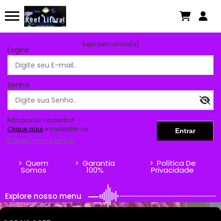
Seja bem vindo(a)
Logins
Senha
Não possui cadastro?
Clique aqui
e cadastre-se.
Esqueci minha senha
>
Quem
>
Garantia
>
Política De
Somos
100%
Privacidade
Explore nosso menu