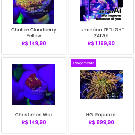
Chalice Cloudberry
Luminária ZETLIGHT
Yellow
ZA1201
R$ 149,90
R$ 1.199,90
Lançamento
Christimas War
HG. Rapunzel
R$ 149,90
R$ 899,90