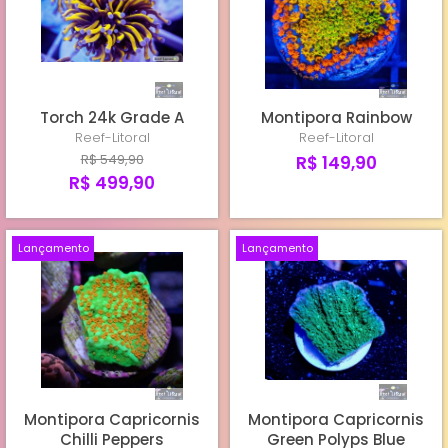
TORCHS CULTIVO REEF-LITORAL
TORCHS IMPORTADOS
Torch 24k Grade A
Montipora Rainbow
HAMMERS
Reef-Litoral
Reef-Litoral
R$ 549,90
R$ 149,90
R$ 499,90
Lançamento
Lançamento
Montipora Capricornis
Montipora Capricornis
Chilli Peppers
Green Polyps Blue