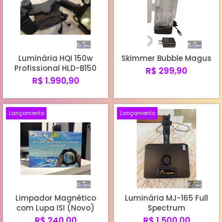
Luminária HQI 150w
Skimmer Bubble Magus
Profissional HLD-B150
R$ 299,90
R$ 1.990,90
Lançamento
Lançamento
Limpador Magnético
Luminária MJ-165 Full
com Lupa ISI (Novo)
Spectrum
R$ 240,00
R$ 1.500,00