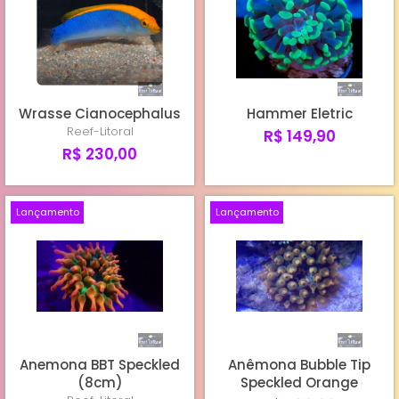
Wrasse Cianocephalus
Hammer Eletric
Reef-Litoral
R$ 149,90
R$ 230,00
Lançamento
Lançamento
Anemona BBT Speckled
Anêmona Bubble Tip
(8cm)
Speckled Orange