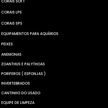
CORAIS SOFT
CORAIS LPS
LEATHERS
CORAIS SPS
RICORDEA YUMA
ELEGANCE
EQUIPAMENTOS PARA AQUÁRIOS
RICORDEA BOUNCE
PLATE
MICROLADOS
PEIXES
MUSHROOM
GONIOPORAS
NANA
ANEMONAS
PSEUDOCHROMINS
PECTINEAS
MILLEPORA
ZOANTHUS E PALYTHOAS
CARDINAL
CALAUSTREA FURCATA
HYACINTHUS
PORIFEROS ( ESPONJAS )
BOXFISH
CHALICE
TENUIS
INVERTEBRADOS
WRASSER
FAVITES
ANACROPORA
CANTINHO DO USADO
DONZELAS
GALAXEA
SERIATOPORA
EQUIPE DE LIMPEZA