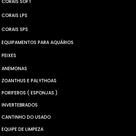
CORAIS SOFT
CORAIS LPS
LEATHERS
CORAIS SPS
RICORDEA YUMA
ELEGANCE
EQUIPAMENTOS PARA AQUÁRIOS
RICORDEA BOUNCE
PLATE
MICROLADOS
PEIXES
MUSHROOM
GONIOPORAS
NANA
ANEMONAS
PSEUDOCHROMINS
PECTINEAS
MILLEPORA
ZOANTHUS E PALYTHOAS
CARDINAL
CALAUSTREA FURCATA
HYACINTHUS
PORIFEROS ( ESPONJAS )
BOXFISH
CHALICE
TENUIS
INVERTEBRADOS
WRASSER
FAVITES
ANACROPORA
CANTINHO DO USADO
DONZELAS
GALAXEA
SERIATOPORA
EQUIPE DE LIMPEZA