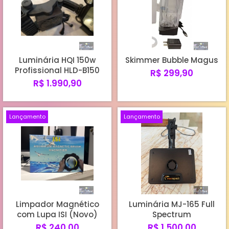
Luminária HQI 150w
Skimmer Bubble Magus
Profissional HLD-B150
R$ 299,90
R$ 1.990,90
Lançamento
Lançamento
Limpador Magnético
Luminária MJ-165 Full
com Lupa ISI (Novo)
Spectrum
R$ 240,00
R$ 1.500,00