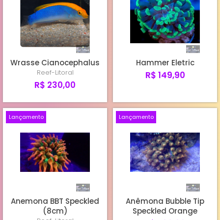
Wrasse Cianocephalus
Hammer Eletric
Reef-Litoral
R$ 149,90
R$ 230,00
Lançamento
Lançamento
Anemona BBT Speckled
Anêmona Bubble Tip
(8cm)
Speckled Orange