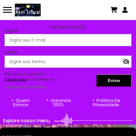
Seja bem vindo(a)
Logins
Senha
Não possui cadastro?
Clique aqui
e cadastre-se.
Esqueci minha senha
>
Quem
>
Garantia
>
Política De
Somos
100%
Privacidade
Explore nosso menu