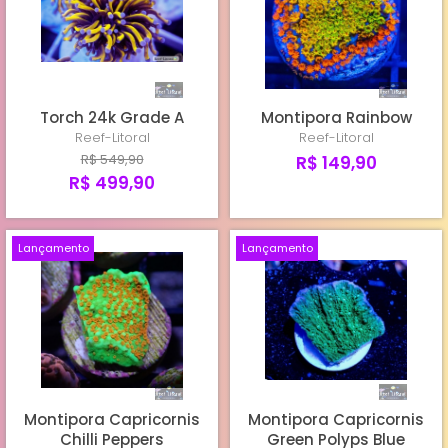
TORCHS CULTIVO REEF-LITORAL
TORCHS IMPORTADOS
Torch 24k Grade A
Montipora Rainbow
HAMMERS
Reef-Litoral
Reef-Litoral
R$ 549,90
R$ 149,90
R$ 499,90
Lançamento
Lançamento
Montipora Capricornis
Montipora Capricornis
Chilli Peppers
Green Polyps Blue