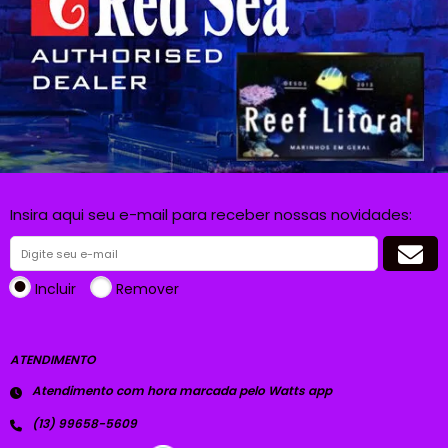
Insira aqui seu e-mail para receber nossas novidades:
Incluir
Remover
ATENDIMENTO
Atendimento com hora marcada pelo Watts app
(13) 99658-5609