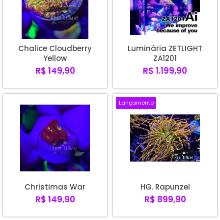
Chalice Cloudberry
Luminária ZETLIGHT
Yellow
ZA1201
R$ 149,90
R$ 1.199,90
Lançamento
Christimas War
HG. Rapunzel
R$ 149,90
R$ 899,90