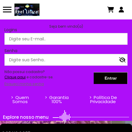
Seja bem vindo(a)
Logins
Senha
Não possui cadastro?
Clique aqui
e cadastre-se.
Esqueci minha senha
>
Quem
>
Garantia
>
Política De
Somos
100%
Privacidade
Explore nosso menu