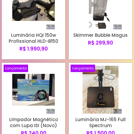
Luminária HQI 150w
Skimmer Bubble Magus
Profissional HLD-B150
R$ 299,90
R$ 1.990,90
Lançamento
Lançamento
Limpador Magnético
Luminária MJ-165 Full
com Lupa ISI (Novo)
Spectrum
R$ 240,00
R$ 1.500,00