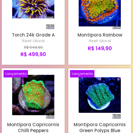
TORCHS CULTIVO REEF-LITORAL
TORCHS IMPORTADOS
Torch 24k Grade A
Montipora Rainbow
HAMMERS
Reef-Litoral
Reef-Litoral
R$ 549,90
R$ 149,90
R$ 499,90
Lançamento
Lançamento
Montipora Capricornis
Montipora Capricornis
Chilli Peppers
Green Polyps Blue