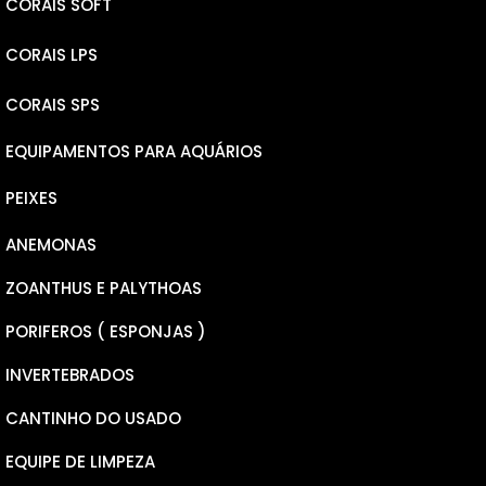
CORAIS SOFT
CORAIS LPS
LEATHERS
CORAIS SPS
RICORDEA YUMA
ELEGANCE
EQUIPAMENTOS PARA AQUÁRIOS
RICORDEA BOUNCE
PLATE
MICROLADOS
PEIXES
MUSHROOM
GONIOPORAS
NANA
ANEMONAS
PSEUDOCHROMINS
PECTINEAS
MILLEPORA
ZOANTHUS E PALYTHOAS
CARDINAL
CALAUSTREA FURCATA
HYACINTHUS
PORIFEROS ( ESPONJAS )
BOXFISH
CHALICE
TENUIS
INVERTEBRADOS
WRASSER
FAVITES
ANACROPORA
CANTINHO DO USADO
DONZELAS
GALAXEA
SERIATOPORA
EQUIPE DE LIMPEZA