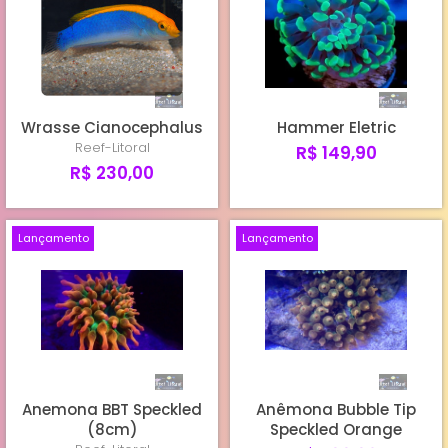
Wrasse Cianocephalus
Hammer Eletric
Reef-Litoral
R$ 149,90
R$ 230,00
Lançamento
Lançamento
Anemona BBT Speckled
Anêmona Bubble Tip
(8cm)
Speckled Orange