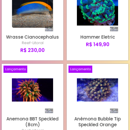
Wrasse Cianocephalus
Hammer Eletric
Reef-Litoral
R$ 149,90
R$ 230,00
Lançamento
Lançamento
Anemona BBT Speckled
Anêmona Bubble Tip
(8cm)
Speckled Orange