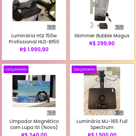
Luminária HQI 150w
Skimmer Bubble Magus
Profissional HLD-B150
R$ 299,90
R$ 1.990,90
Lançamento
Lançamento
Limpador Magnético
Luminária MJ-165 Full
com Lupa ISI (Novo)
Spectrum
R$ 240,00
R$ 1.500,00