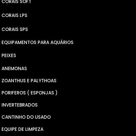
CORAIS SOFT
CORAIS LPS
LEATHERS
CORAIS SPS
RICORDEA YUMA
ELEGANCE
EQUIPAMENTOS PARA AQUÁRIOS
RICORDEA BOUNCE
PLATE
MICROLADOS
PEIXES
MUSHROOM
GONIOPORAS
NANA
ANEMONAS
PSEUDOCHROMINS
PECTINEAS
MILLEPORA
ZOANTHUS E PALYTHOAS
CARDINAL
CALAUSTREA FURCATA
HYACINTHUS
PORIFEROS ( ESPONJAS )
BOXFISH
CHALICE
TENUIS
INVERTEBRADOS
WRASSER
FAVITES
ANACROPORA
CANTINHO DO USADO
DONZELAS
GALAXEA
SERIATOPORA
EQUIPE DE LIMPEZA