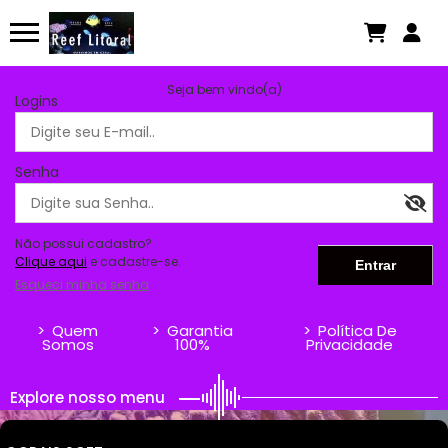
Seja bem vindo(a)
Logins
Senha
Não possui cadastro?
Clique aqui
e cadastre-se.
Esqueci minha senha
>
Quem
>
Garantia
>
Política De
Somos
100%
Privacidade
Explore nosso menu