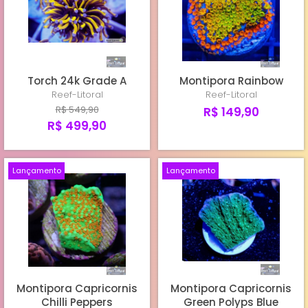
TORCHS CULTIVO REEF-LITORAL
TORCHS IMPORTADOS
Torch 24k Grade A
Montipora Rainbow
HAMMERS
Reef-Litoral
Reef-Litoral
R$ 549,90
R$ 149,90
R$ 499,90
Lançamento
Lançamento
Montipora Capricornis
Montipora Capricornis
Chilli Peppers
Green Polyps Blue