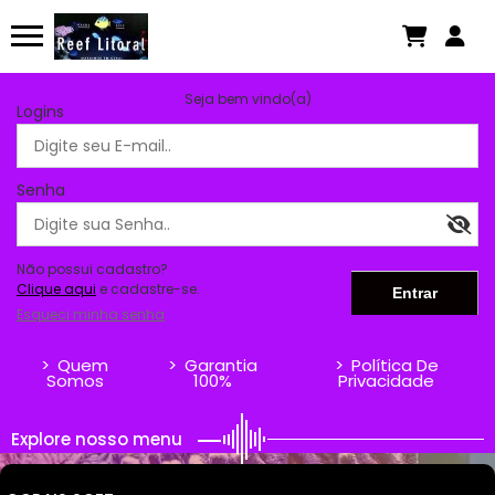
Seja bem vindo(a)
Logins
Senha
Não possui cadastro?
Clique aqui
e cadastre-se.
Esqueci minha senha
>
Quem
>
Garantia
>
Política De
Somos
100%
Privacidade
Explore nosso menu