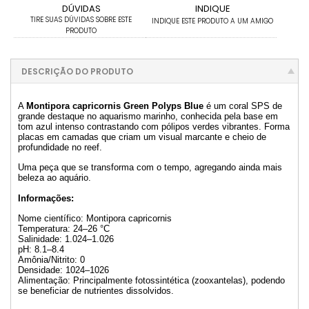
DÚVIDAS
INDIQUE
TIRE SUAS DÚVIDAS SOBRE ESTE
INDIQUE ESTE PRODUTO A UM AMIGO
PRODUTO
DESCRIÇÃO DO PRODUTO
A
Montipora capricornis Green Polyps Blue
é um coral SPS de
grande destaque no aquarismo marinho, conhecida pela base em
tom azul intenso contrastando com pólipos verdes vibrantes. Forma
placas em camadas que criam um visual marcante e cheio de
profundidade no reef.
Uma peça que se transforma com o tempo, agregando ainda mais
beleza ao aquário.
Informações:
Nome científico: Montipora capricornis
Temperatura: 24–26 °C
Salinidade: 1.024–1.026
pH: 8.1–8.4
Amônia/Nitrito: 0
Densidade: 1024–1026
Alimentação: Principalmente fotossintética (zooxantelas), podendo
se beneficiar de nutrientes dissolvidos.