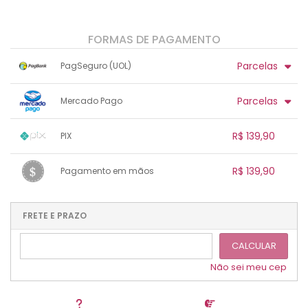
FORMAS DE PAGAMENTO
Parcelas
PagSeguro (UOL)
1x sem juros de R$ 139,90
.
.
.
.
Parcelas
Mercado Pago
.
.
.
.
.
.
.
1x sem juros de R$ 139,90
.
.
.
.
R$ 139,90
PIX
.
.
.
.
.
.
.
1x sem juros de R$ 139,90
.
.
.
.
R$ 139,90
Pagamento em mãos
.
.
.
.
.
.
.
1x sem juros de R$ 139,90
.
.
.
.
.
.
.
.
.
.
FRETE E PRAZO
.
CALCULAR
Não sei meu cep