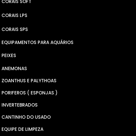
CORAIS SOFT
CORAIS LPS
LEATHERS
CORAIS SPS
RICORDEA YUMA
ELEGANCE
EQUIPAMENTOS PARA AQUÁRIOS
RICORDEA BOUNCE
PLATE
MICROLADOS
PEIXES
MUSHROOM
GONIOPORAS
NANA
ANEMONAS
PSEUDOCHROMINS
PECTINEAS
MILLEPORA
ZOANTHUS E PALYTHOAS
CARDINAL
CALAUSTREA FURCATA
HYACINTHUS
PORIFEROS ( ESPONJAS )
BOXFISH
CHALICE
TENUIS
INVERTEBRADOS
WRASSER
FAVITES
ANACROPORA
CANTINHO DO USADO
DONZELAS
GALAXEA
SERIATOPORA
EQUIPE DE LIMPEZA