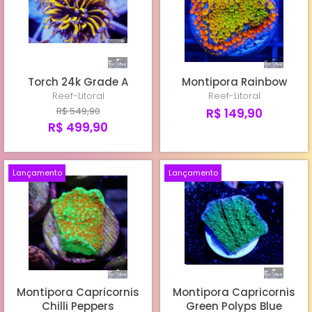
TORCHS CULTIVO REEF-LITORAL
TORCHS IMPORTADOS
Torch 24k Grade A
Montipora Rainbow
HAMMERS
Reef-Litoral
Reef-Litoral
R$ 549,90
R$ 149,90
R$ 499,90
Lançamento
Lançamento
Montipora Capricornis
Montipora Capricornis
Chilli Peppers
Green Polyps Blue