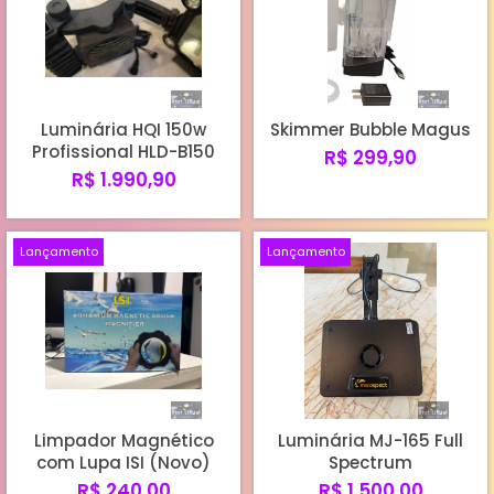
Luminária HQI 150w
Skimmer Bubble Magus
Profissional HLD-B150
R$ 299,90
R$ 1.990,90
Lançamento
Lançamento
Limpador Magnético
Luminária MJ-165 Full
com Lupa ISI (Novo)
Spectrum
R$ 240,00
R$ 1.500,00