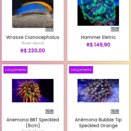
Wrasse Cianocephalus
Hammer Eletric
Reef-Litoral
R$ 149,90
R$ 230,00
Lançamento
Lançamento
Anemona BBT Speckled
Anêmona Bubble Tip
(8cm)
Speckled Orange