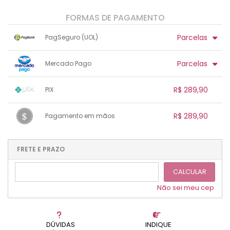
FORMAS DE PAGAMENTO
Parcelas
PagSeguro (UOL)
1x sem juros de R$ 289,90
.
.
.
.
Parcelas
Mercado Pago
.
.
.
.
.
.
.
1x sem juros de R$ 289,90
.
.
.
.
R$ 289,90
PIX
.
.
.
.
.
.
.
1x sem juros de R$ 289,90
.
.
.
.
R$ 289,90
Pagamento em mãos
.
.
.
.
.
.
.
1x sem juros de R$ 289,90
.
.
.
.
.
.
.
.
.
.
FRETE E PRAZO
.
CALCULAR
Não sei meu cep
DÚVIDAS
INDIQUE