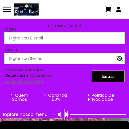
Seja bem vindo(a)
Logins
Senha
Não possui cadastro?
Clique aqui
e cadastre-se.
Esqueci minha senha
>
Quem
>
Garantia
>
Política De
Somos
100%
Privacidade
Explore nosso menu