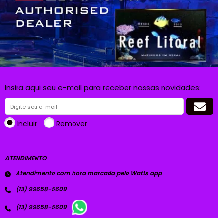
Insira aqui seu e-mail para receber nossas novidades:
Incluir
Remover
ATENDIMENTO
Atendimento com hora marcada pelo Watts app
(13) 99658-5609
(13) 99658-5609