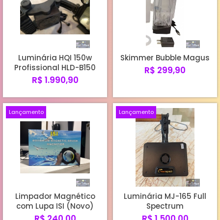
Luminária HQI 150w
Skimmer Bubble Magus
Profissional HLD-B150
R$ 299,90
R$ 1.990,90
Lançamento
Lançamento
Limpador Magnético
Luminária MJ-165 Full
com Lupa ISI (Novo)
Spectrum
R$ 240,00
R$ 1.500,00