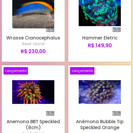
Wrasse Cianocephalus
Hammer Eletric
Reef-Litoral
R$ 149,90
R$ 230,00
Lançamento
Lançamento
Anemona BBT Speckled
Anêmona Bubble Tip
(8cm)
Speckled Orange