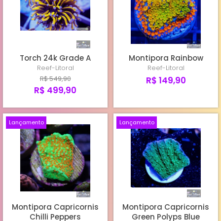
TORCHS CULTIVO REEF-LITORAL
TORCHS IMPORTADOS
Torch 24k Grade A
Montipora Rainbow
HAMMERS
Reef-Litoral
Reef-Litoral
R$ 549,90
R$ 149,90
R$ 499,90
Lançamento
Lançamento
Montipora Capricornis
Montipora Capricornis
Chilli Peppers
Green Polyps Blue