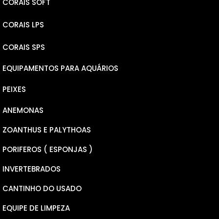
CORAIS SOFT
CORAIS LPS
LEATHERS
CORAIS SPS
RICORDEA YUMA
ELEGANCE
EQUIPAMENTOS PARA AQUÁRIOS
RICORDEA BOUNCE
PLATE
MICROLADOS
PEIXES
MUSHROOM
GONIOPORAS
NANA
ANEMONAS
PSEUDOCHROMINS
PECTINEAS
MILLEPORA
ZOANTHUS E PALYTHOAS
CARDINAL
CALAUSTREA FURCATA
HYACINTHUS
PORIFEROS ( ESPONJAS )
BOXFISH
CHALICE
TENUIS
INVERTEBRADOS
WRASSER
FAVITES
ANACROPORA
CANTINHO DO USADO
DONZELAS
GALAXEA
SERIATOPORA
EQUIPE DE LIMPEZA